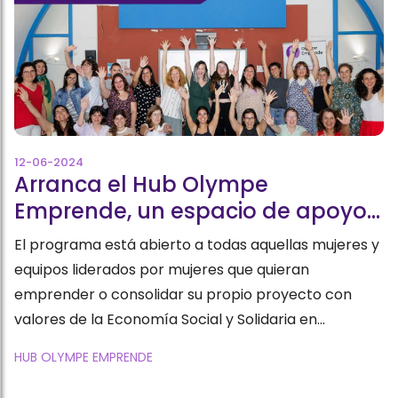
12-06-2024
Arranca el Hub Olympe
Emprende, un espacio de apoyo
al emprendimiento femenino en
El programa está abierto a todas aquellas mujeres y
Andalucía, Cataluña y Galicia
equipos liderados por mujeres que quieran
emprender o consolidar su propio proyecto con
valores de la Economía Social y Solidaria en
Andalucía, Cataluña o Galicia
HUB OLYMPE EMPRENDE