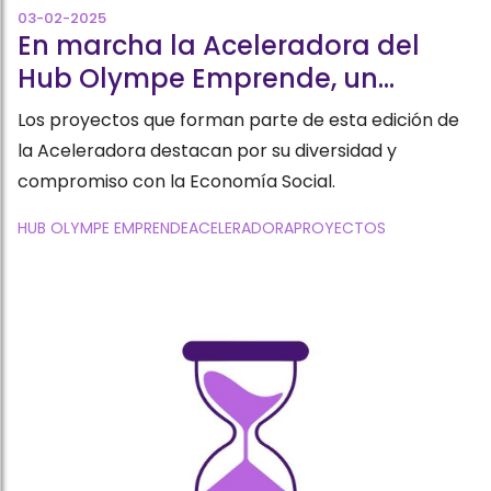
03-02-2025
En marcha la Aceleradora del
Hub Olympe Emprende, un
espacio de apoyo para mujeres
Los proyectos que forman parte de esta edición de
emprendedoras
la Aceleradora destacan por su diversidad y
compromiso con la Economía Social.
HUB OLYMPE EMPRENDE
ACELERADORA
PROYECTOS