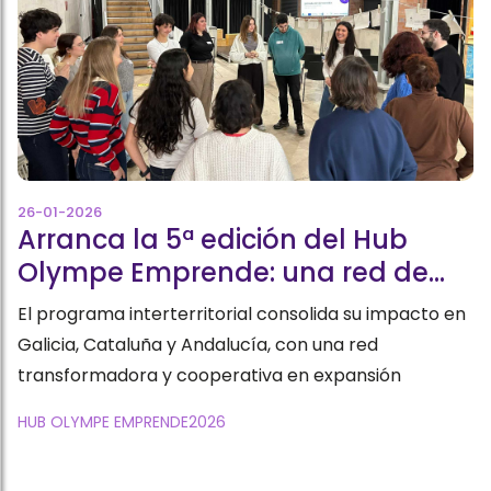
26-01-2026
Arranca la 5ª edición del Hub
Olympe Emprende: una red de
mujeres impulsando la economía
El programa interterritorial consolida su impacto en
social en Galicia, Cataluña y
Galicia, Cataluña y Andalucía, con una red
Andalucía
transformadora y cooperativa en expansión
HUB OLYMPE EMPRENDE
2026