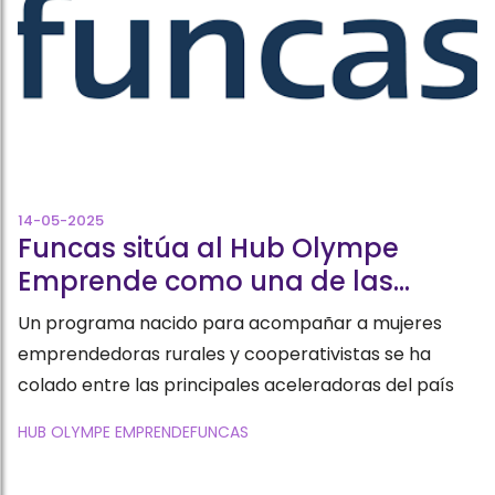
14-05-2025
Funcas sitúa al Hub Olympe
Emprende como una de las
aceleradoras gallegas de
Un programa nacido para acompañar a mujeres
referencia en su ranking 2025
emprendedoras rurales y cooperativistas se ha
colado entre las principales aceleradoras del país
HUB OLYMPE EMPRENDE
FUNCAS