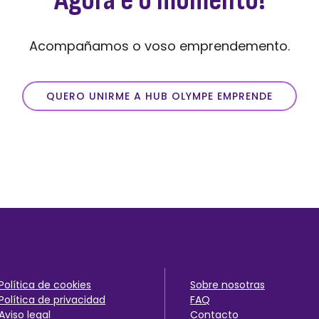
Agora é o momento!
Acompañamos o voso emprendemento.
QUERO UNIRME A HUB OLYMPE EMPRENDE
Política de cookies
Sobre nos
otras
Política de privaci
dad
FAQ
Aviso legal
Contact
o