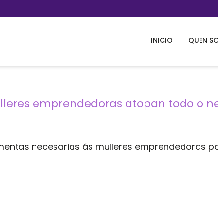
INICIO
QUEN S
eres emprendedoras atopan todo o nece
amentas necesarias ás mulleres emprendedoras pa